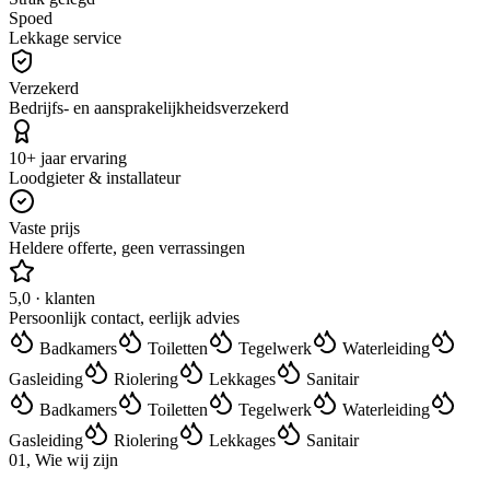
Spoed
Lekkage service
Verzekerd
Bedrijfs- en aansprakelijkheidsverzekerd
10+ jaar ervaring
Loodgieter & installateur
Vaste prijs
Heldere offerte, geen verrassingen
5,0 · klanten
Persoonlijk contact, eerlijk advies
Badkamers
Toiletten
Tegelwerk
Waterleiding
Gasleiding
Riolering
Lekkages
Sanitair
Badkamers
Toiletten
Tegelwerk
Waterleiding
Gasleiding
Riolering
Lekkages
Sanitair
01, Wie wij zijn