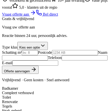
Verzekerd & gecertificeerd
10+ jaar ervaring
Vaste prijs
vooraf
5,0 · klanten uit de regio
Vraag offerte aan
Bel direct
Gratis & vrijblijvend
Vraag uw
offerte
aan
Reactie binnen 24 uur, persoonlijk advies.
Type klus
Kies een optie
Schatting m²
Postcode
Naam
Telefoon
E-mail
Offerte aanvragen
Vrijblijvend · Geen kosten · Snel antwoord
Badkamer
Compleet verbouwd
Toilet
Renovatie
Tegels
Strak gelegd