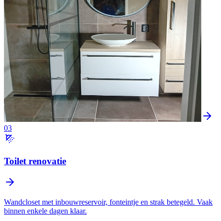
03
Toilet renovatie
Wandcloset met inbouwreservoir, fonteintje en strak betegeld. Vaak
binnen enkele dagen klaar.